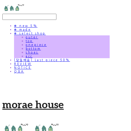
✻ new 5%
✻ made
✻ select shop
outer
top
onepiece
bottom
shoes
acc
[당일배송] Last piece 50%
REVIEW
NOTICE
Q&A
morae house