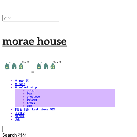
morae house
✻ new 5%
✻ made
✻ select shop
outer
top
onepiece
bottom
shoes
acc
[당일배송] Last piece 50%
REVIEW
NOTICE
Q&A
Search
검색