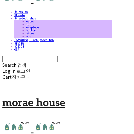
✻ new 5%
✻ made
✻ select shop
outer
top
onepiece
bottom
shoes
acc
[당일배송] Last piece 50%
REVIEW
NOTICE
Q&A
Search
검색
Log In
로그인
Cart
장바구니
morae house