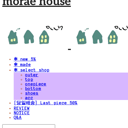
morae house
✻ new 5%
✻ made
✻ select shop
outer
top
onepiece
bottom
shoes
acc
[당일배송] Last piece 50%
REVIEW
NOTICE
Q&A