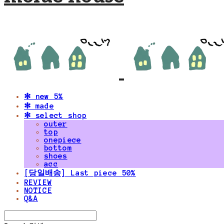
✻ new 5%
✻ made
✻ select shop
outer
top
onepiece
bottom
shoes
acc
[당일배송] Last piece 50%
REVIEW
NOTICE
Q&A