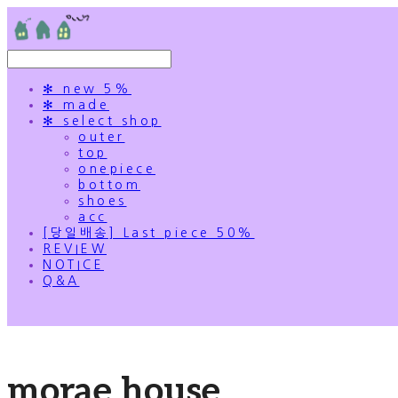
✻ new 5%
✻ made
✻ select shop
outer
top
onepiece
bottom
shoes
acc
[당일배송] Last piece 50%
REVIEW
NOTICE
Q&A
morae house