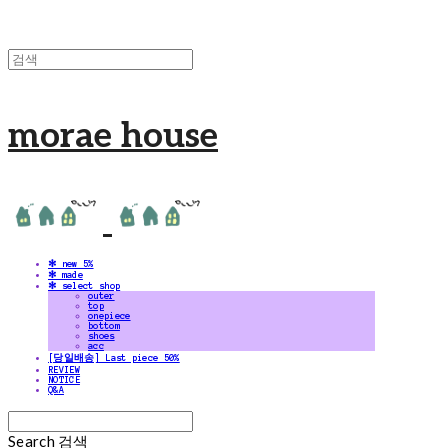
morae house
✻ new 5%
✻ made
✻ select shop
outer
top
onepiece
bottom
shoes
acc
[당일배송] Last piece 50%
REVIEW
NOTICE
Q&A
Search
검색