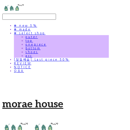
✻ new 5%
✻ made
✻ select shop
outer
top
onepiece
bottom
shoes
acc
[당일배송] Last piece 50%
REVIEW
NOTICE
Q&A
morae house