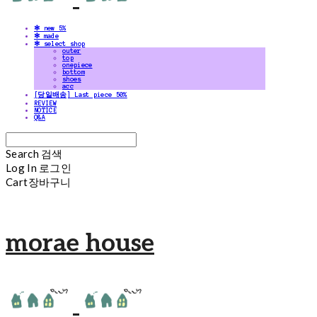
✻ new 5%
✻ made
✻ select shop
outer
top
onepiece
bottom
shoes
acc
[당일배송] Last piece 50%
REVIEW
NOTICE
Q&A
Search
검색
Log In
로그인
Cart
장바구니
morae house