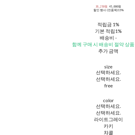
38,250원
45,000원
할인 행사 (전품목)
15%
적립금
1%
기본 적립
1%
배송비
-
함께 구매 시 배송비 절약 상품
추가 금액
size
선택하세요.
선택하세요.
free
color
선택하세요.
선택하세요.
라이트그레이
카키
챠콜