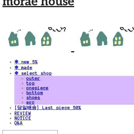
morae house
✻ new 5%
✻ made
✻ select shop
outer
top
onepiece
bottom
shoes
acc
[당일배송] Last piece 50%
REVIEW
NOTICE
Q&A