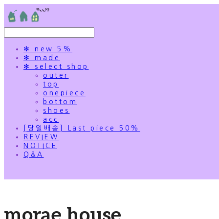
✻ new 5%
✻ made
✻ select shop
outer
top
onepiece
bottom
shoes
acc
[당일배송] Last piece 50%
REVIEW
NOTICE
Q&A
morae house