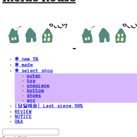
✻ new 5%
✻ made
✻ select shop
outer
top
onepiece
bottom
shoes
acc
[당일배송] Last piece 50%
REVIEW
NOTICE
Q&A