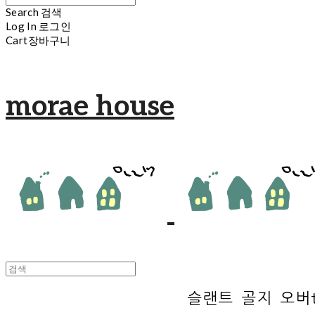
Search
검색
Log In
로그인
Cart
장바구니
morae house
슬랜트 골지 오버