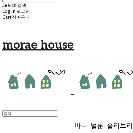
Search
검색
Log In
로그인
Cart
장바구니
morae house
바니 벌룬 슬리브