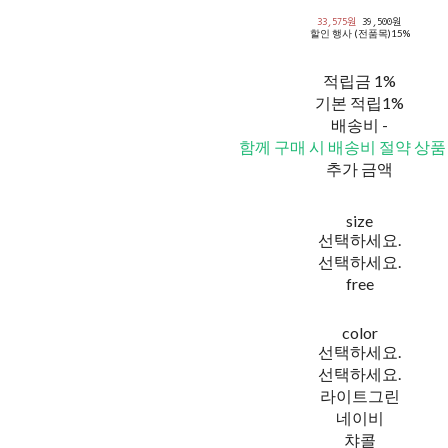
33,575원
39,500원
할인 행사 (전품목)
15%
적립금
1%
기본 적립
1%
배송비
-
함께 구매 시 배송비 절약 상품
추가 금액
size
선택하세요.
선택하세요.
free
color
선택하세요.
선택하세요.
라이트그린
네이비
챠콜