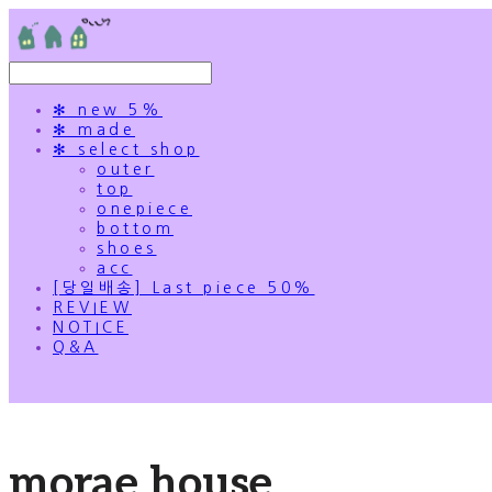
✻ new 5%
✻ made
✻ select shop
outer
top
onepiece
bottom
shoes
acc
[당일배송] Last piece 50%
REVIEW
NOTICE
Q&A
morae house