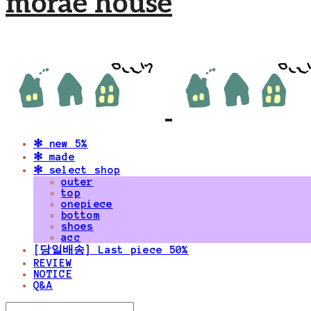
morae house
✻ new 5%
✻ made
✻ select shop
outer
top
onepiece
bottom
shoes
acc
[당일배송] Last piece 50%
REVIEW
NOTICE
Q&A