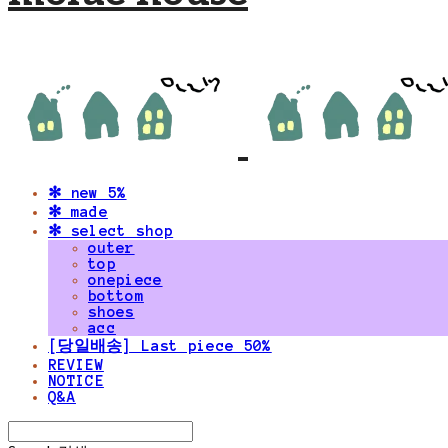
✻ new 5%
✻ made
✻ select shop
outer
top
onepiece
bottom
shoes
acc
[당일배송] Last piece 50%
REVIEW
NOTICE
Q&A