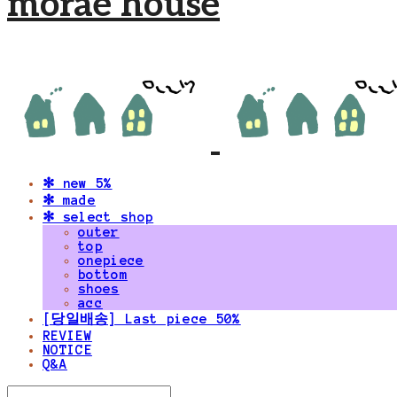
morae house
✻ new 5%
✻ made
✻ select shop
outer
top
onepiece
bottom
shoes
acc
[당일배송] Last piece 50%
REVIEW
NOTICE
Q&A