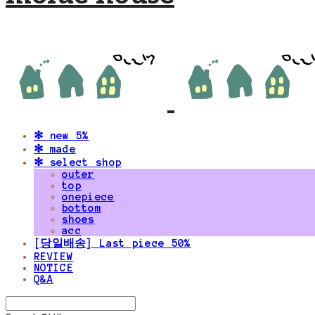
✻ new 5%
✻ made
✻ select shop
outer
top
onepiece
bottom
shoes
acc
[당일배송] Last piece 50%
REVIEW
NOTICE
Q&A