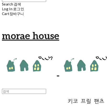
Search
검색
Log In
로그인
Cart
장바구니
morae house
키코 프릴 팬츠