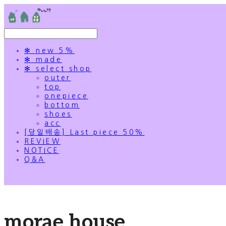
✻ new 5%
✻ made
✻ select shop
outer
top
onepiece
bottom
shoes
acc
[당일배송] Last piece 50%
REVIEW
NOTICE
Q&A
morae house