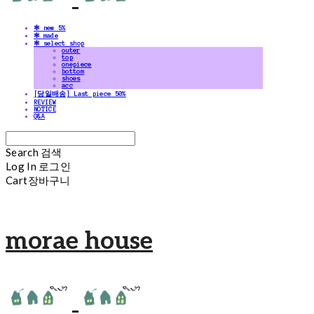
✻ new 5%
✻ made
✻ select shop
outer
top
onepiece
bottom
shoes
acc
[당일배송] Last piece 50%
REVIEW
NOTICE
Q&A
Search
검색
Log In
로그인
Cart
장바구니
morae house