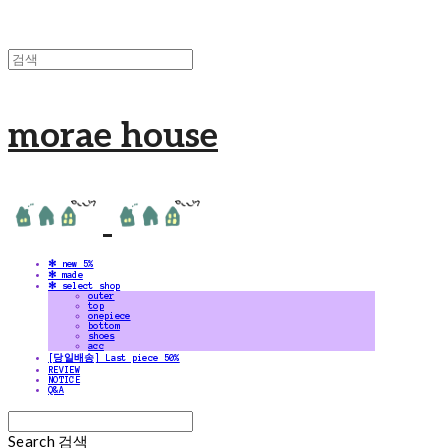
morae house
✻ new 5%
✻ made
✻ select shop
outer
top
onepiece
bottom
shoes
acc
[당일배송] Last piece 50%
REVIEW
NOTICE
Q&A
Search
검색