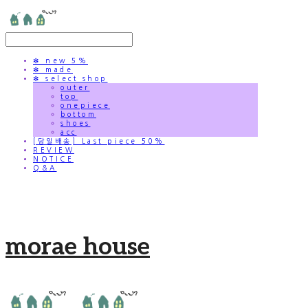
✻ new 5%
✻ made
✻ select shop
outer
top
onepiece
bottom
shoes
acc
[당일배송] Last piece 50%
REVIEW
NOTICE
Q&A
morae house