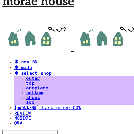
morae house
✻ new 5%
✻ made
✻ select shop
outer
top
onepiece
bottom
shoes
acc
[당일배송] Last piece 50%
REVIEW
NOTICE
Q&A