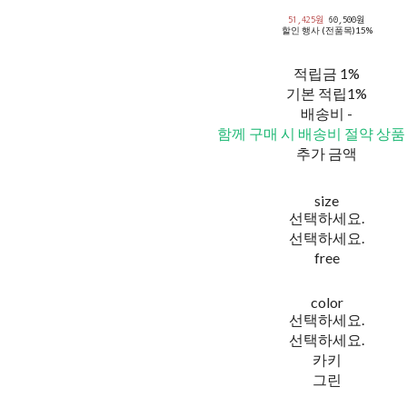
51,425원
60,500원
할인 행사 (전품목)
15%
적립금
1%
기본 적립
1%
배송비
-
함께 구매 시 배송비 절약 상품
추가 금액
size
선택하세요.
선택하세요.
free
color
선택하세요.
선택하세요.
카키
그린