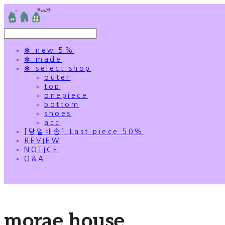
✻ new 5%
✻ made
✻ select shop
outer
top
onepiece
bottom
shoes
acc
[당일배송] Last piece 50%
REVIEW
NOTICE
Q&A
morae house