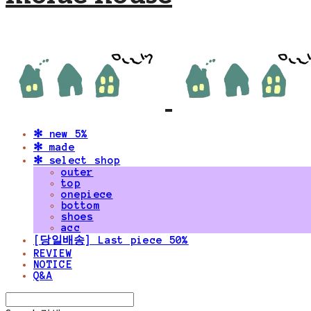
✻ new 5%
✻ made
✻ select shop
outer
top
onepiece
bottom
shoes
acc
[당일배송] Last piece 50%
REVIEW
NOTICE
Q&A