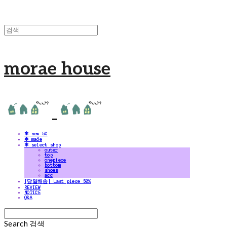
morae house
✻ new 5%
✻ made
✻ select shop
outer
top
onepiece
bottom
shoes
acc
[당일배송] Last piece 50%
REVIEW
NOTICE
Q&A
Search
검색