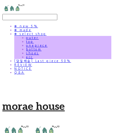
✻ new 5%
✻ made
✻ select shop
outer
top
onepiece
bottom
shoes
acc
[당일배송] Last piece 50%
REVIEW
NOTICE
Q&A
morae house