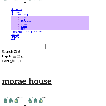
✻ new 5%
✻ made
✻ select shop
outer
top
onepiece
bottom
shoes
acc
[당일배송] Last piece 50%
REVIEW
NOTICE
Q&A
Search
검색
Log In
로그인
Cart
장바구니
morae house