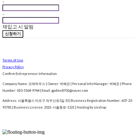
-
-
재입고 시 알림
신청하기
Terms of Use
Privacy Policy
Confirm Entrepreneur Information
Company Name: 모래하우스 | Owner: 박혜은 | Personal Info Manager: 박혜은 | Phone
Number: 010-5568-9744 | Email: gpdms8701@naver.com
Address: 서울특별시 마포구 와우산로3길 33 | Business Registration Number:
607-23-
95781
| Business License:
2021-서울종로-1321
| Hosting by sixshop