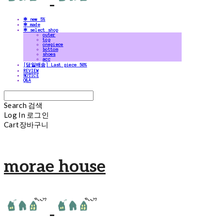
✻ new 5%
✻ made
✻ select shop
outer
top
onepiece
bottom
shoes
acc
[당일배송] Last piece 50%
REVIEW
NOTICE
Q&A
Search
검색
Log In
로그인
Cart
장바구니
morae house