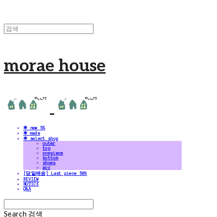
morae house
✻ new 5%
✻ made
✻ select shop
outer
top
onepiece
bottom
shoes
acc
[당일배송] Last piece 50%
REVIEW
NOTICE
Q&A
Search
검색