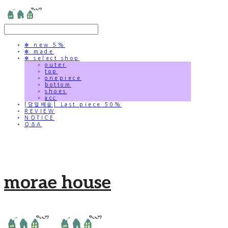
✻ new 5%
✻ made
✻ select shop
outer
top
onepiece
bottom
shoes
acc
[당일배송] Last piece 50%
REVIEW
NOTICE
Q&A
morae house