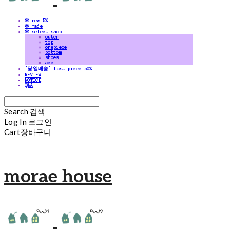
✻ new 5%
✻ made
✻ select shop
outer
top
onepiece
bottom
shoes
acc
[당일배송] Last piece 50%
REVIEW
NOTICE
Q&A
Search
검색
Log In
로그인
Cart
장바구니
morae house