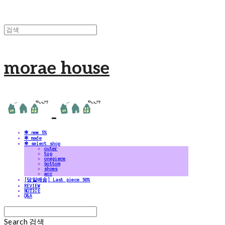
morae house
✻ new 5%
✻ made
✻ select shop
outer
top
onepiece
bottom
shoes
acc
[당일배송] Last piece 50%
REVIEW
NOTICE
Q&A
Search
검색