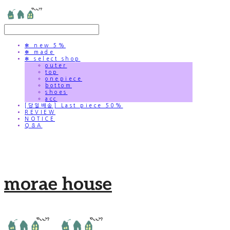
✻ new 5%
✻ made
✻ select shop
outer
top
onepiece
bottom
shoes
acc
[당일배송] Last piece 50%
REVIEW
NOTICE
Q&A
morae house