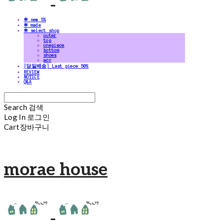
✻ new 5%
✻ made
✻ select shop
outer
top
onepiece
bottom
shoes
acc
[당일배송] Last piece 50%
REVIEW
NOTICE
Q&A
Search
검색
Log In
로그인
Cart
장바구니
morae house