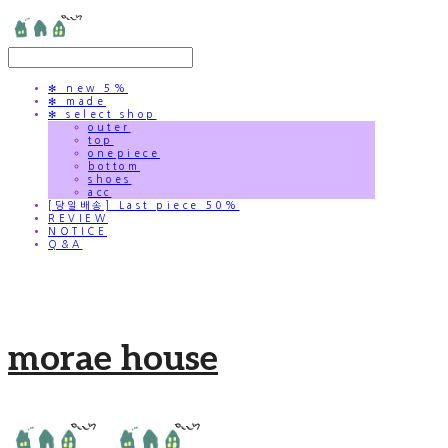
✻ new 5%
✻ made
✻ select shop
outer
top
onepiece
bottom
shoes
acc
[당일배송] Last piece 50%
REVIEW
NOTICE
Q&A
morae house