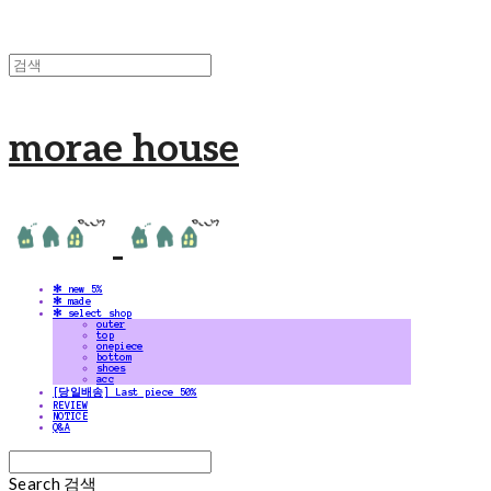
morae house
✻ new 5%
✻ made
✻ select shop
outer
top
onepiece
bottom
shoes
acc
[당일배송] Last piece 50%
REVIEW
NOTICE
Q&A
Search
검색