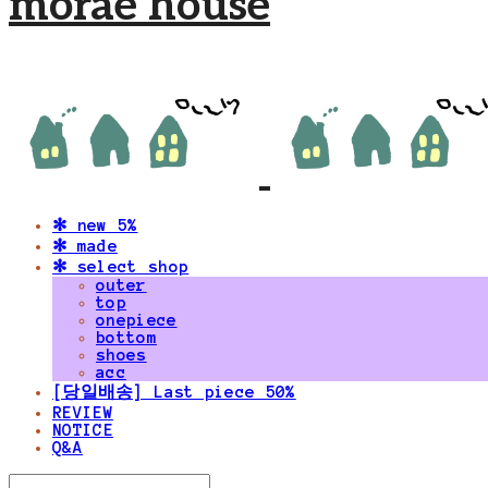
morae house
✻ new 5%
✻ made
✻ select shop
outer
top
onepiece
bottom
shoes
acc
[당일배송] Last piece 50%
REVIEW
NOTICE
Q&A