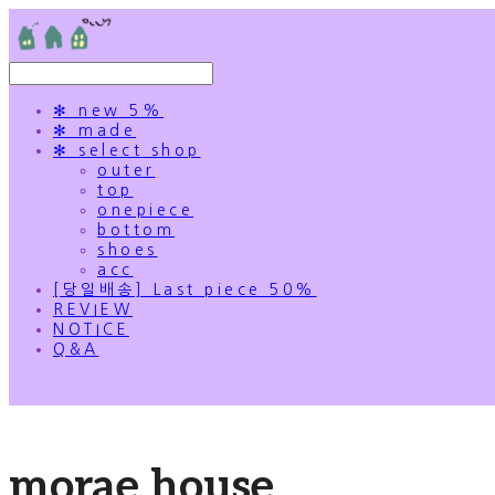
✻ new 5%
✻ made
✻ select shop
outer
top
onepiece
bottom
shoes
acc
[당일배송] Last piece 50%
REVIEW
NOTICE
Q&A
morae house