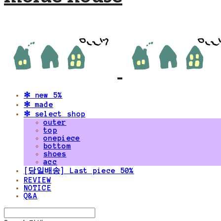
✻ new 5%
✻ made
✻ select shop
outer
top
onepiece
bottom
shoes
acc
[당일배송] Last piece 50%
REVIEW
NOTICE
Q&A