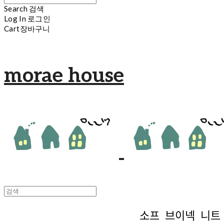
Search
검색
Log In
로그인
Cart
장바구니
morae house
소프 브이넥 니트