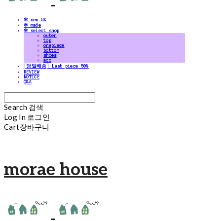
✻ new 5%
✻ made
✻ select shop
outer
top
onepiece
bottom
shoes
acc
[당일배송] Last piece 50%
REVIEW
NOTICE
Q&A
Search
검색
Log In
로그인
Cart
장바구니
morae house