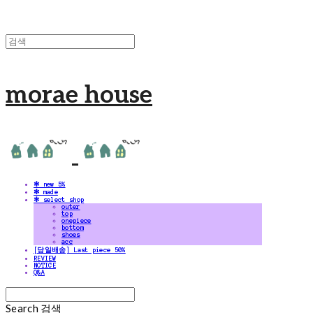
morae house
✻ new 5%
✻ made
✻ select shop
outer
top
onepiece
bottom
shoes
acc
[당일배송] Last piece 50%
REVIEW
NOTICE
Q&A
Search
검색