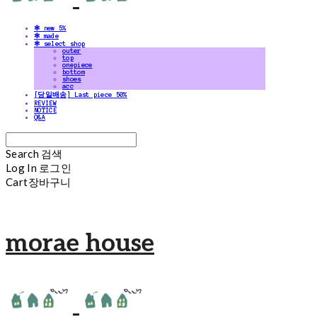
✻ new 5%
✻ made
✻ select shop
outer
top
onepiece
bottom
shoes
acc
[당일배송] Last piece 50%
REVIEW
NOTICE
Q&A
Search
검색
Log In
로그인
Cart
장바구니
morae house