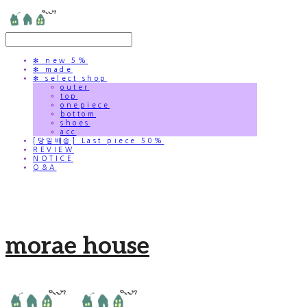
✻ new 5%
✻ made
✻ select shop
outer
top
onepiece
bottom
shoes
acc
[당일배송] Last piece 50%
REVIEW
NOTICE
Q&A
morae house