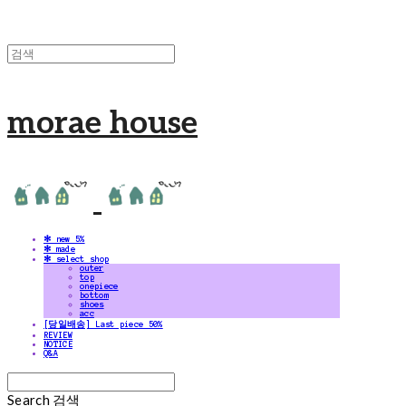
morae house
✻ new 5%
✻ made
✻ select shop
outer
top
onepiece
bottom
shoes
acc
[당일배송] Last piece 50%
REVIEW
NOTICE
Q&A
Search
검색