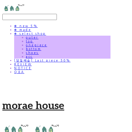
✻ new 5%
✻ made
✻ select shop
outer
top
onepiece
bottom
shoes
acc
[당일배송] Last piece 50%
REVIEW
NOTICE
Q&A
morae house