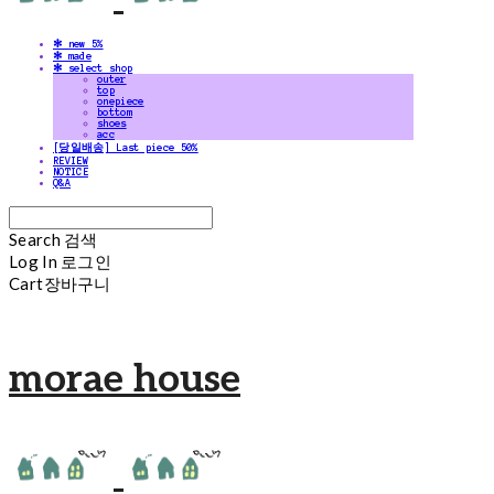
✻ new 5%
✻ made
✻ select shop
outer
top
onepiece
bottom
shoes
acc
[당일배송] Last piece 50%
REVIEW
NOTICE
Q&A
Search
검색
Log In
로그인
Cart
장바구니
morae house