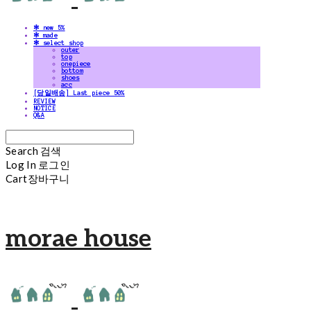
✻ new 5%
✻ made
✻ select shop
outer
top
onepiece
bottom
shoes
acc
[당일배송] Last piece 50%
REVIEW
NOTICE
Q&A
Search
검색
Log In
로그인
Cart
장바구니
morae house