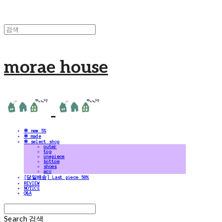
morae house
✻ new 5%
✻ made
✻ select shop
outer
top
onepiece
bottom
shoes
acc
[당일배송] Last piece 50%
REVIEW
NOTICE
Q&A
Search
검색