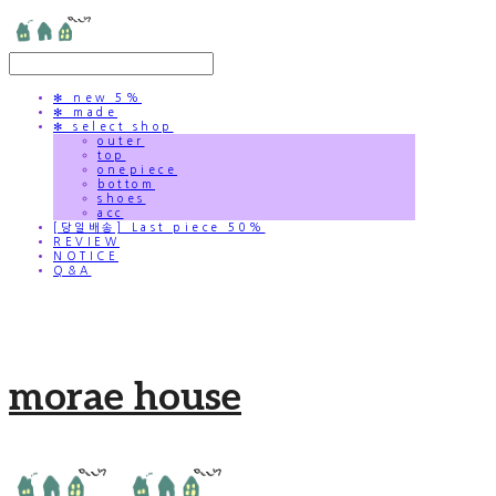
✻ new 5%
✻ made
✻ select shop
outer
top
onepiece
bottom
shoes
acc
[당일배송] Last piece 50%
REVIEW
NOTICE
Q&A
morae house