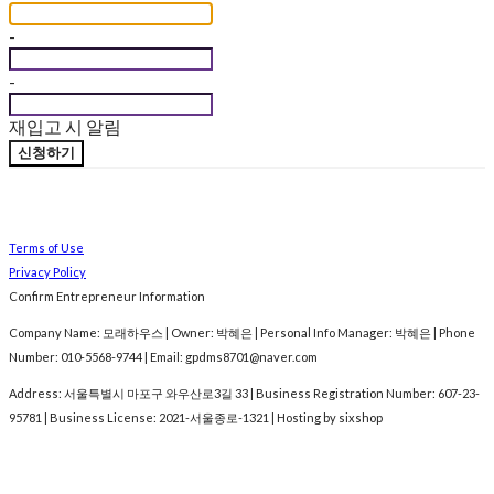
-
-
재입고 시 알림
신청하기
Terms of Use
Privacy Policy
Confirm Entrepreneur Information
Company Name: 모래하우스 | Owner: 박혜은 | Personal Info Manager: 박혜은 | Phone
Number: 010-5568-9744 | Email: gpdms8701@naver.com
Address: 서울특별시 마포구 와우산로3길 33 | Business Registration Number:
607-23-
95781
| Business License:
2021-서울종로-1321
| Hosting by sixshop