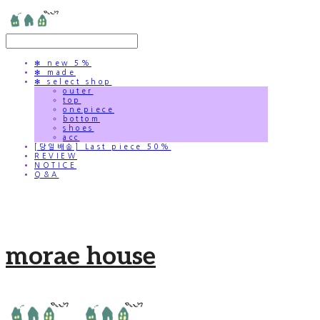
✻ new 5%
✻ made
✻ select shop
outer
top
onepiece
bottom
shoes
acc
[당일배송] Last piece 50%
REVIEW
NOTICE
Q&A
morae house