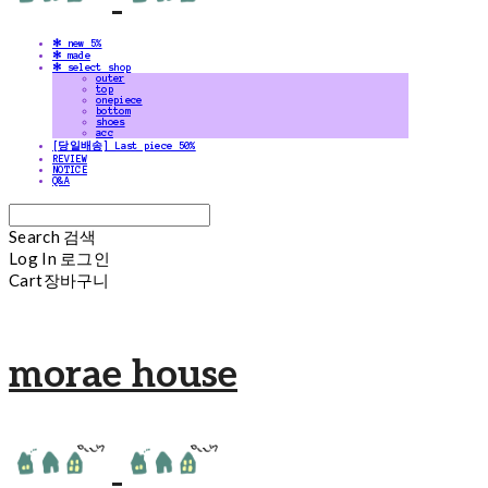
✻ new 5%
✻ made
✻ select shop
outer
top
onepiece
bottom
shoes
acc
[당일배송] Last piece 50%
REVIEW
NOTICE
Q&A
Search
검색
Log In
로그인
Cart
장바구니
morae house