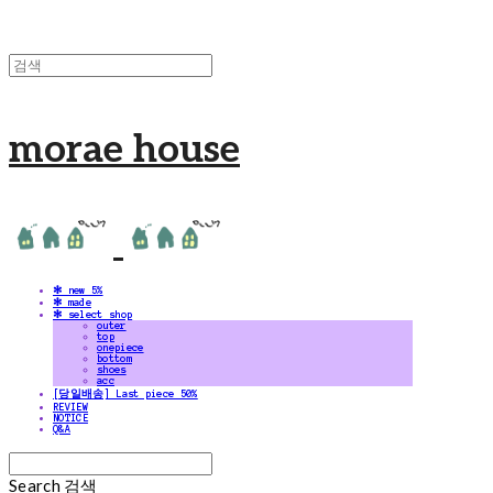
morae house
✻ new 5%
✻ made
✻ select shop
outer
top
onepiece
bottom
shoes
acc
[당일배송] Last piece 50%
REVIEW
NOTICE
Q&A
Search
검색