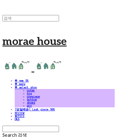
morae house
✻ new 5%
✻ made
✻ select shop
outer
top
onepiece
bottom
shoes
acc
[당일배송] Last piece 50%
REVIEW
NOTICE
Q&A
Search
검색