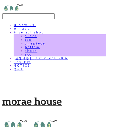
✻ new 5%
✻ made
✻ select shop
outer
top
onepiece
bottom
shoes
acc
[당일배송] Last piece 50%
REVIEW
NOTICE
Q&A
morae house