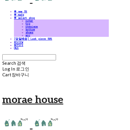
✻ new 5%
✻ made
✻ select shop
outer
top
onepiece
bottom
shoes
acc
[당일배송] Last piece 50%
REVIEW
NOTICE
Q&A
Search
검색
Log In
로그인
Cart
장바구니
morae house