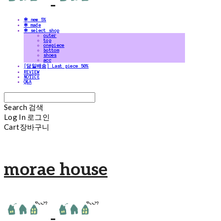
✻ new 5%
✻ made
✻ select shop
outer
top
onepiece
bottom
shoes
acc
[당일배송] Last piece 50%
REVIEW
NOTICE
Q&A
Search
검색
Log In
로그인
Cart
장바구니
morae house