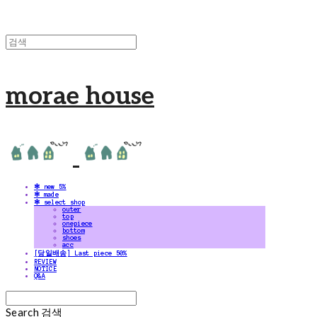
morae house
✻ new 5%
✻ made
✻ select shop
outer
top
onepiece
bottom
shoes
acc
[당일배송] Last piece 50%
REVIEW
NOTICE
Q&A
Search
검색