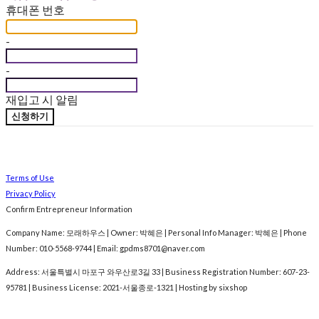
휴대폰 번호
-
-
재입고 시 알림
신청하기
Terms of Use
Privacy Policy
Confirm Entrepreneur Information
Company Name: 모래하우스 | Owner: 박혜은 | Personal Info Manager: 박혜은 | Phone
Number: 010-5568-9744 | Email: gpdms8701@naver.com
Address: 서울특별시 마포구 와우산로3길 33 | Business Registration Number:
607-23-
95781
| Business License:
2021-서울종로-1321
| Hosting by sixshop