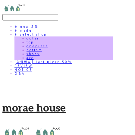
✻ new 5%
✻ made
✻ select shop
outer
top
onepiece
bottom
shoes
acc
[당일배송] Last piece 50%
REVIEW
NOTICE
Q&A
morae house