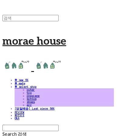
morae house
✻ new 5%
✻ made
✻ select shop
outer
top
onepiece
bottom
shoes
acc
[당일배송] Last piece 50%
REVIEW
NOTICE
Q&A
Search
검색