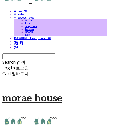
✻ new 5%
✻ made
✻ select shop
outer
top
onepiece
bottom
shoes
acc
[당일배송] Last piece 50%
REVIEW
NOTICE
Q&A
Search
검색
Log In
로그인
Cart
장바구니
morae house