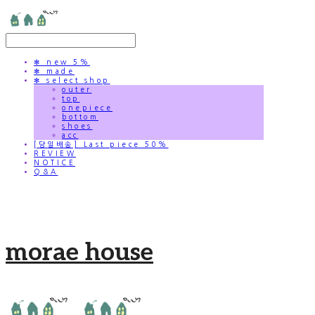
✻ new 5%
✻ made
✻ select shop
outer
top
onepiece
bottom
shoes
acc
[당일배송] Last piece 50%
REVIEW
NOTICE
Q&A
morae house