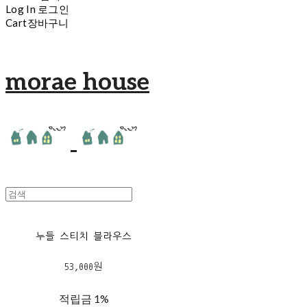
Log In
로그인
Cart
장바구니
morae house
누들 스티치 블라우스
53,000원
적립금
1%