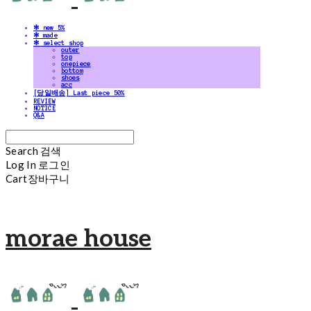
✻ new 5%
✻ made
✻ select shop
outer
top
onepiece
bottom
shoes
acc
[당일배송] Last piece 50%
REVIEW
NOTICE
Q&A
Search
검색
Log In
로그인
Cart
장바구니
morae house