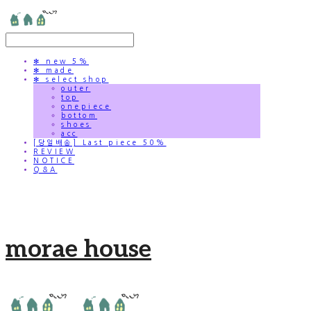
✻ new 5%
✻ made
✻ select shop
outer
top
onepiece
bottom
shoes
acc
[당일배송] Last piece 50%
REVIEW
NOTICE
Q&A
morae house