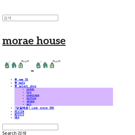
morae house
✻ new 5%
✻ made
✻ select shop
outer
top
onepiece
bottom
shoes
acc
[당일배송] Last piece 50%
REVIEW
NOTICE
Q&A
Search
검색