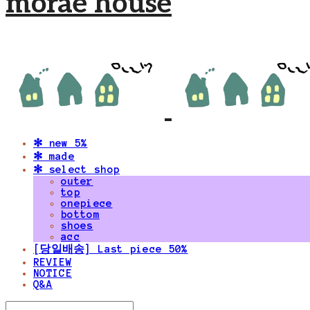
morae house
✻ new 5%
✻ made
✻ select shop
outer
top
onepiece
bottom
shoes
acc
[당일배송] Last piece 50%
REVIEW
NOTICE
Q&A