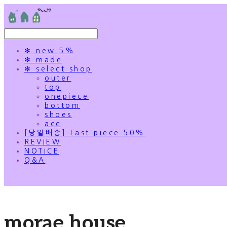
✻ new 5%
✻ made
✻ select shop
outer
top
onepiece
bottom
shoes
acc
[당일배송] Last piece 50%
REVIEW
NOTICE
Q&A
morae house