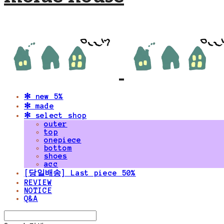
✻ new 5%
✻ made
✻ select shop
outer
top
onepiece
bottom
shoes
acc
[당일배송] Last piece 50%
REVIEW
NOTICE
Q&A