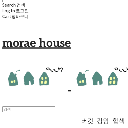
Search
검색
Log In
로그인
Cart
장바구니
morae house
버킷 깅엄 힙색