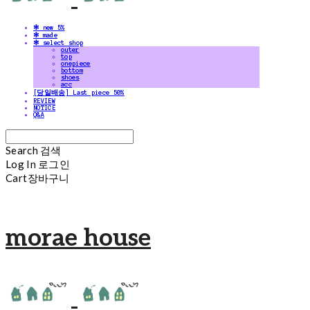
✻ new 5%
✻ made
✻ select shop
outer
top
onepiece
bottom
shoes
acc
[당일배송] Last piece 50%
REVIEW
NOTICE
Q&A
Search
검색
Log In
로그인
Cart
장바구니
morae house