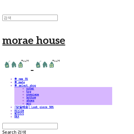
morae house
✻ new 5%
✻ made
✻ select shop
outer
top
onepiece
bottom
shoes
acc
[당일배송] Last piece 50%
REVIEW
NOTICE
Q&A
Search
검색