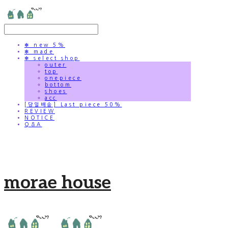
✻ new 5%
✻ made
✻ select shop
outer
top
onepiece
bottom
shoes
acc
[당일배송] Last piece 50%
REVIEW
NOTICE
Q&A
morae house