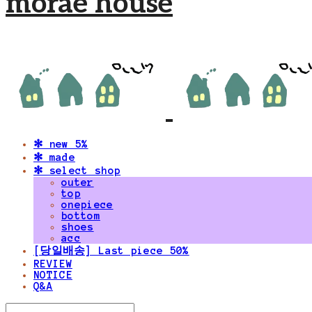
morae house
✻ new 5%
✻ made
✻ select shop
outer
top
onepiece
bottom
shoes
acc
[당일배송] Last piece 50%
REVIEW
NOTICE
Q&A