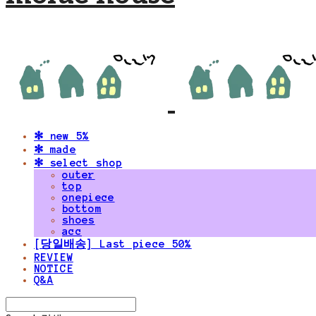
✻ new 5%
✻ made
✻ select shop
outer
top
onepiece
bottom
shoes
acc
[당일배송] Last piece 50%
REVIEW
NOTICE
Q&A