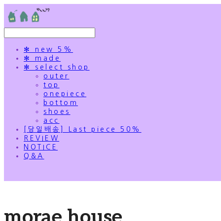
✻ new 5%
✻ made
✻ select shop
outer
top
onepiece
bottom
shoes
acc
[당일배송] Last piece 50%
REVIEW
NOTICE
Q&A
morae house