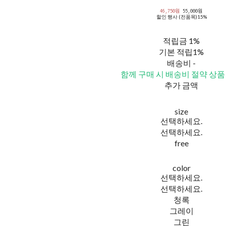
46,750원
55,000원
할인 행사 (전품목)
15%
적립금
1%
기본 적립
1%
배송비
-
함께 구매 시 배송비 절약 상품
추가 금액
size
선택하세요.
선택하세요.
free
color
선택하세요.
선택하세요.
청록
그레이
그린