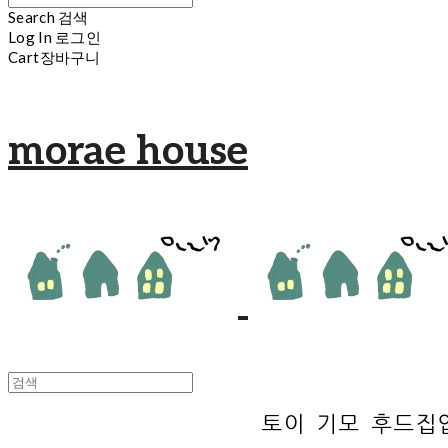
Search
검색
Log In
로그인
Cart
장바구니
morae house
토이 기모 후드집