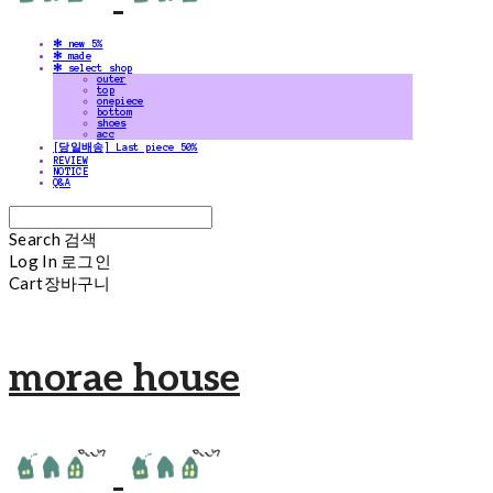
✻ new 5%
✻ made
✻ select shop
outer
top
onepiece
bottom
shoes
acc
[당일배송] Last piece 50%
REVIEW
NOTICE
Q&A
Search
검색
Log In
로그인
Cart
장바구니
morae house