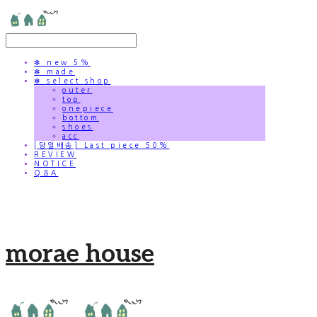
✻ new 5%
✻ made
✻ select shop
outer
top
onepiece
bottom
shoes
acc
[당일배송] Last piece 50%
REVIEW
NOTICE
Q&A
morae house