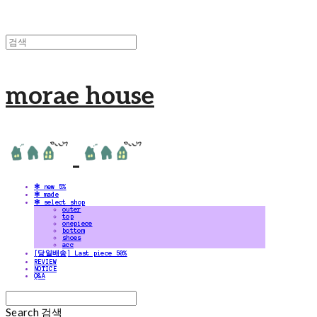
morae house
✻ new 5%
✻ made
✻ select shop
outer
top
onepiece
bottom
shoes
acc
[당일배송] Last piece 50%
REVIEW
NOTICE
Q&A
Search
검색