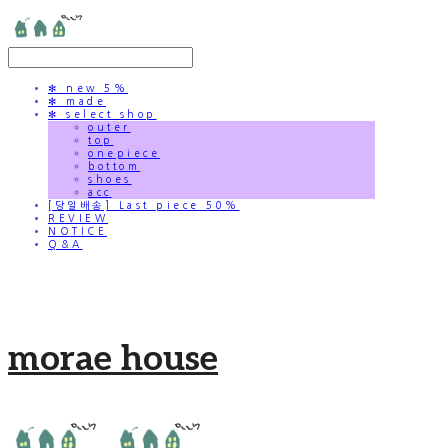
✻ new 5%
✻ made
✻ select shop
outer
top
onepiece
bottom
shoes
acc
[당일배송] Last piece 50%
REVIEW
NOTICE
Q&A
morae house