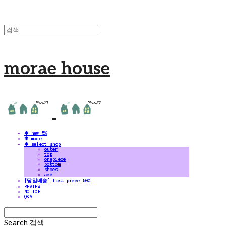
morae house
✻ new 5%
✻ made
✻ select shop
outer
top
onepiece
bottom
shoes
acc
[당일배송] Last piece 50%
REVIEW
NOTICE
Q&A
Search
검색