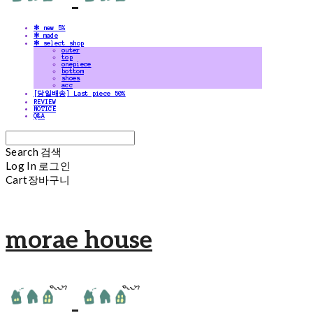
✻ new 5%
✻ made
✻ select shop
outer
top
onepiece
bottom
shoes
acc
[당일배송] Last piece 50%
REVIEW
NOTICE
Q&A
Search
검색
Log In
로그인
Cart
장바구니
morae house