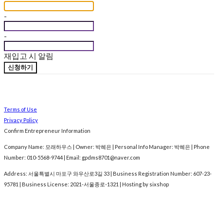
-
-
재입고 시 알림
신청하기
Terms of Use
Privacy Policy
Confirm Entrepreneur Information
Company Name: 모래하우스 | Owner: 박혜은 | Personal Info Manager: 박혜은 | Phone
Number: 010-5568-9744 | Email: gpdms8701@naver.com
Address: 서울특별시 마포구 와우산로3길 33 | Business Registration Number:
607-23-
95781
| Business License:
2021-서울종로-1321
| Hosting by sixshop