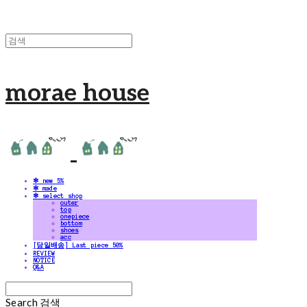
morae house
✻ new 5%
✻ made
✻ select shop
outer
top
onepiece
bottom
shoes
acc
[당일배송] Last piece 50%
REVIEW
NOTICE
Q&A
Search
검색