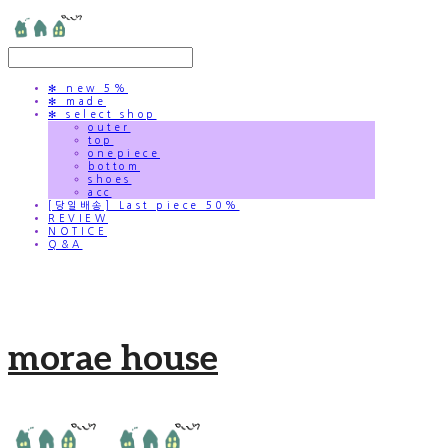
✻ new 5%
✻ made
✻ select shop
outer
top
onepiece
bottom
shoes
acc
[당일배송] Last piece 50%
REVIEW
NOTICE
Q&A
morae house