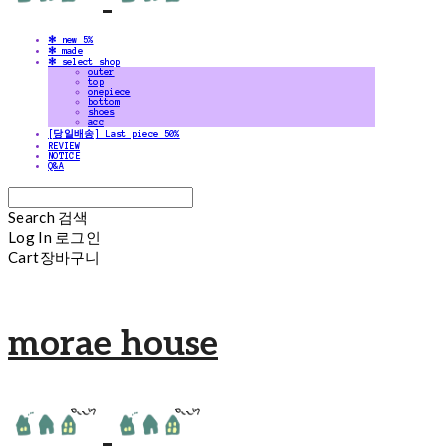
✻ new 5%
✻ made
✻ select shop
outer
top
onepiece
bottom
shoes
acc
[당일배송] Last piece 50%
REVIEW
NOTICE
Q&A
Search
검색
Log In
로그인
Cart
장바구니
morae house