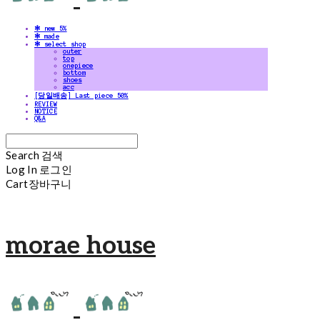
✻ new 5%
✻ made
✻ select shop
outer
top
onepiece
bottom
shoes
acc
[당일배송] Last piece 50%
REVIEW
NOTICE
Q&A
Search
검색
Log In
로그인
Cart
장바구니
morae house