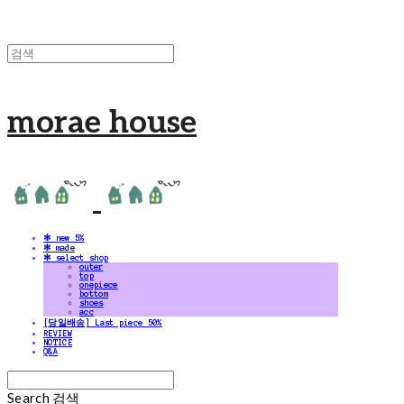
morae house
✻ new 5%
✻ made
✻ select shop
outer
top
onepiece
bottom
shoes
acc
[당일배송] Last piece 50%
REVIEW
NOTICE
Q&A
Search
검색