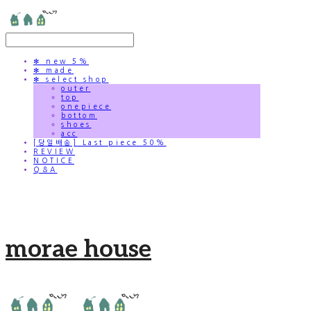
✻ new 5%
✻ made
✻ select shop
outer
top
onepiece
bottom
shoes
acc
[당일배송] Last piece 50%
REVIEW
NOTICE
Q&A
morae house