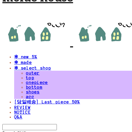
✻ new 5%
✻ made
✻ select shop
outer
top
onepiece
bottom
shoes
acc
[당일배송] Last piece 50%
REVIEW
NOTICE
Q&A