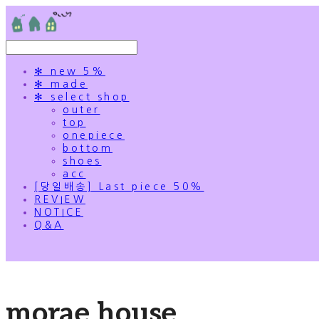
✻ new 5%
✻ made
✻ select shop
outer
top
onepiece
bottom
shoes
acc
[당일배송] Last piece 50%
REVIEW
NOTICE
Q&A
morae house