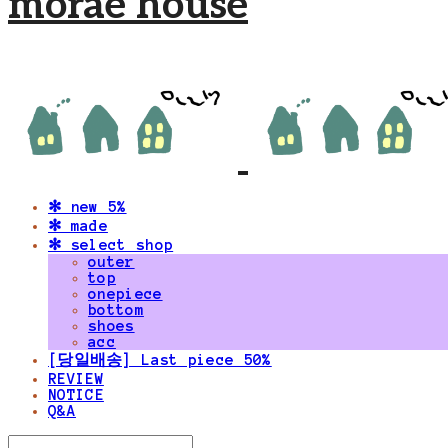
morae house
✻ new 5%
✻ made
✻ select shop
outer
top
onepiece
bottom
shoes
acc
[당일배송] Last piece 50%
REVIEW
NOTICE
Q&A