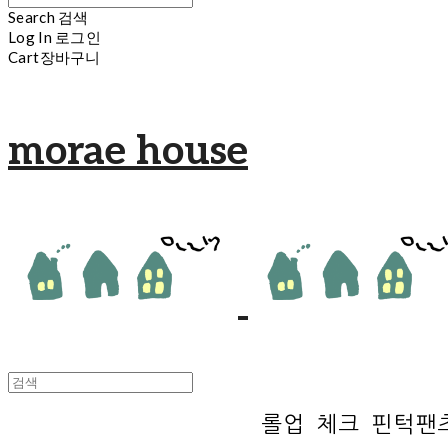
Search
검색
Log In
로그인
Cart
장바구니
morae house
롤업 체크 핀턱팬