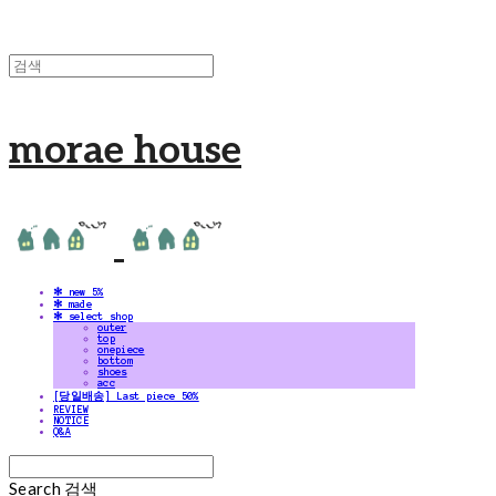
morae house
✻ new 5%
✻ made
✻ select shop
outer
top
onepiece
bottom
shoes
acc
[당일배송] Last piece 50%
REVIEW
NOTICE
Q&A
Search
검색