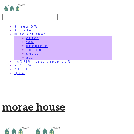
✻ new 5%
✻ made
✻ select shop
outer
top
onepiece
bottom
shoes
acc
[당일배송] Last piece 50%
REVIEW
NOTICE
Q&A
morae house