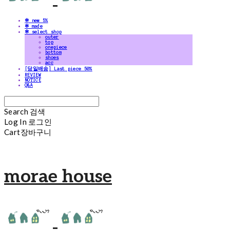
✻ new 5%
✻ made
✻ select shop
outer
top
onepiece
bottom
shoes
acc
[당일배송] Last piece 50%
REVIEW
NOTICE
Q&A
Search
검색
Log In
로그인
Cart
장바구니
morae house