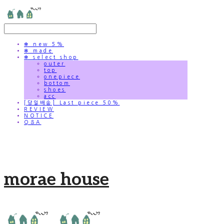
✻ new 5%
✻ made
✻ select shop
outer
top
onepiece
bottom
shoes
acc
[당일배송] Last piece 50%
REVIEW
NOTICE
Q&A
morae house