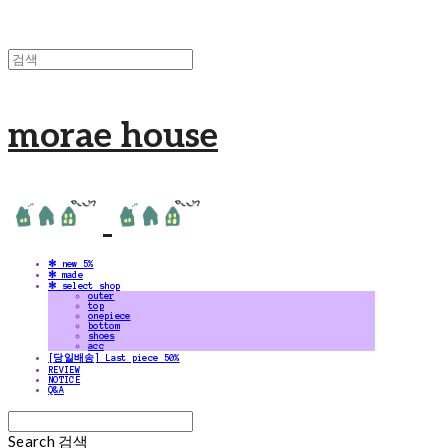
morae house
✻ new 5%
✻ made
✻ select shop
outer
top
onepiece
bottom
shoes
acc
[당일배송] Last piece 50%
REVIEW
NOTICE
Q&A
Search
검색