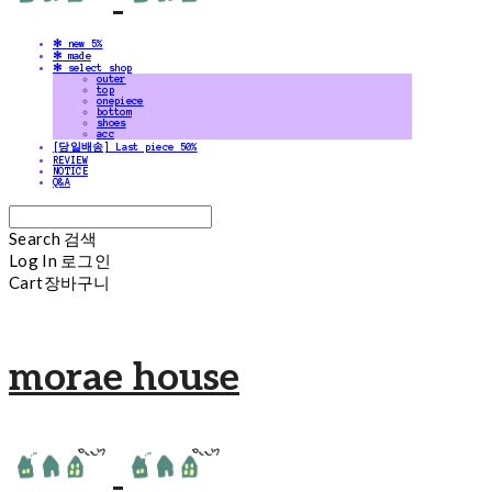
✻ new 5%
✻ made
✻ select shop
outer
top
onepiece
bottom
shoes
acc
[당일배송] Last piece 50%
REVIEW
NOTICE
Q&A
Search
검색
Log In
로그인
Cart
장바구니
morae house