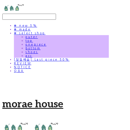
✻ new 5%
✻ made
✻ select shop
outer
top
onepiece
bottom
shoes
acc
[당일배송] Last piece 50%
REVIEW
NOTICE
Q&A
morae house