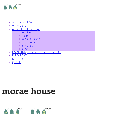
✻ new 5%
✻ made
✻ select shop
outer
top
onepiece
bottom
shoes
acc
[당일배송] Last piece 50%
REVIEW
NOTICE
Q&A
morae house