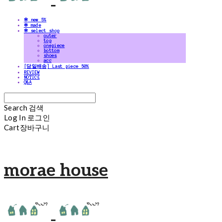
✻ new 5%
✻ made
✻ select shop
outer
top
onepiece
bottom
shoes
acc
[당일배송] Last piece 50%
REVIEW
NOTICE
Q&A
Search
검색
Log In
로그인
Cart
장바구니
morae house