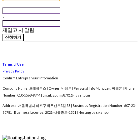
-
-
재입고 시 알림
신청하기
Terms of Use
Privacy Policy
Confirm Entrepreneur Information
Company Name: 모래하우스 | Owner: 박혜은 | Personal Info Manager: 박혜은 | Phone
Number: 010-5568-9744 | Email: gpdms8701@naver.com
Address: 서울특별시 마포구 와우산로3길 33 | Business Registration Number:
607-23-
95781
| Business License:
2021-서울종로-1321
| Hosting by sixshop