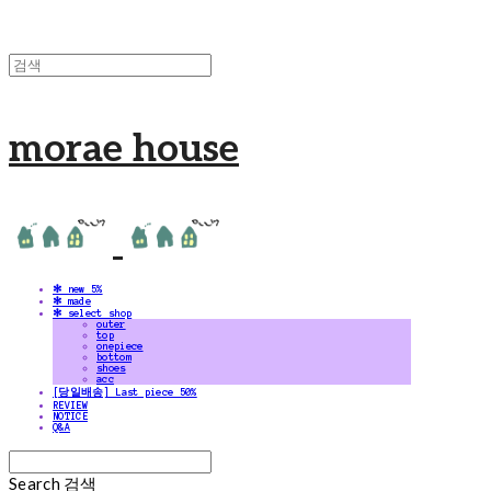
morae house
✻ new 5%
✻ made
✻ select shop
outer
top
onepiece
bottom
shoes
acc
[당일배송] Last piece 50%
REVIEW
NOTICE
Q&A
Search
검색