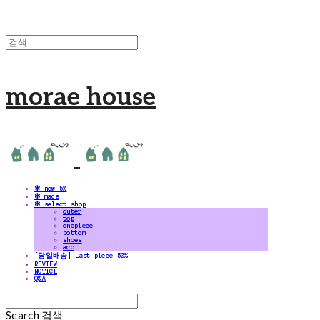
morae house
✻ new 5%
✻ made
✻ select shop
outer
top
onepiece
bottom
shoes
acc
[당일배송] Last piece 50%
REVIEW
NOTICE
Q&A
Search
검색