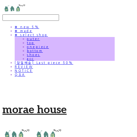
✻ new 5%
✻ made
✻ select shop
outer
top
onepiece
bottom
shoes
acc
[당일배송] Last piece 50%
REVIEW
NOTICE
Q&A
morae house