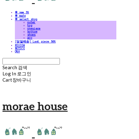
✻ new 5%
✻ made
✻ select shop
outer
top
onepiece
bottom
shoes
acc
[당일배송] Last piece 50%
REVIEW
NOTICE
Q&A
Search
검색
Log In
로그인
Cart
장바구니
morae house