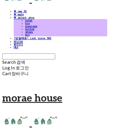
✻ new 5%
✻ made
✻ select shop
outer
top
onepiece
bottom
shoes
acc
[당일배송] Last piece 50%
REVIEW
NOTICE
Q&A
Search
검색
Log In
로그인
Cart
장바구니
morae house