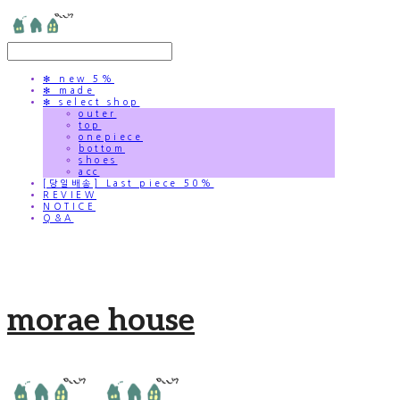
✻ new 5%
✻ made
✻ select shop
outer
top
onepiece
bottom
shoes
acc
[당일배송] Last piece 50%
REVIEW
NOTICE
Q&A
morae house