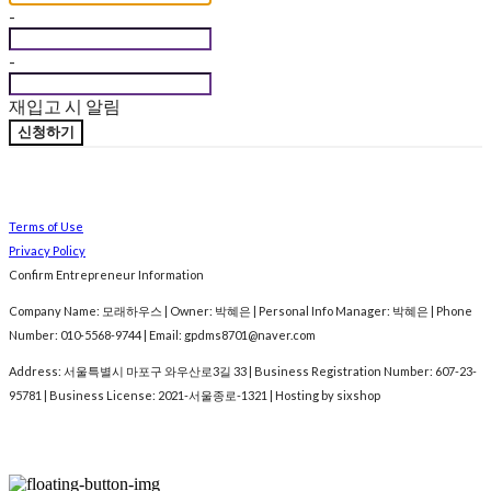
-
-
재입고 시 알림
신청하기
Terms of Use
Privacy Policy
Confirm Entrepreneur Information
Company Name: 모래하우스 | Owner: 박혜은 | Personal Info Manager: 박혜은 | Phone
Number: 010-5568-9744 | Email: gpdms8701@naver.com
Address: 서울특별시 마포구 와우산로3길 33 | Business Registration Number:
607-23-
95781
| Business License:
2021-서울종로-1321
| Hosting by sixshop