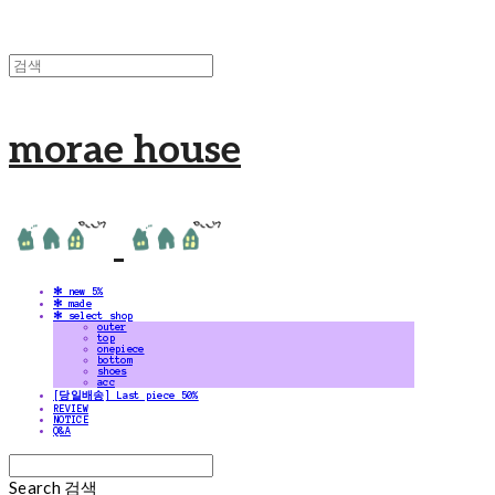
morae house
✻ new 5%
✻ made
✻ select shop
outer
top
onepiece
bottom
shoes
acc
[당일배송] Last piece 50%
REVIEW
NOTICE
Q&A
Search
검색