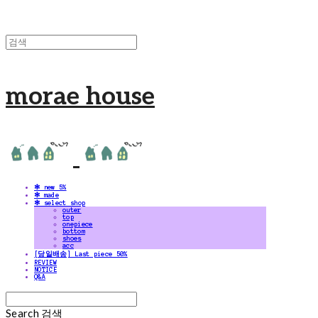
morae house
✻ new 5%
✻ made
✻ select shop
outer
top
onepiece
bottom
shoes
acc
[당일배송] Last piece 50%
REVIEW
NOTICE
Q&A
Search
검색