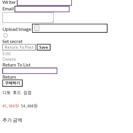
Writer
Email
Upload Image
Set secret
Return To Post
Save
Edit
Delete
Return To List
Return
구매하기
디토 후드 집업
45,900원
54,000원
추가 금액