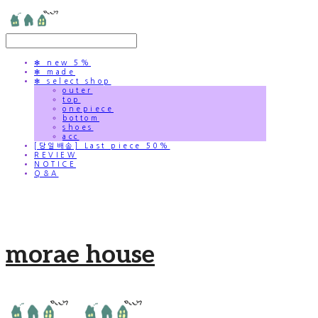
✻ new 5%
✻ made
✻ select shop
outer
top
onepiece
bottom
shoes
acc
[당일배송] Last piece 50%
REVIEW
NOTICE
Q&A
morae house