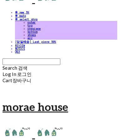
✻ new 5%
✻ made
✻ select shop
outer
top
onepiece
bottom
shoes
acc
[당일배송] Last piece 50%
REVIEW
NOTICE
Q&A
Search
검색
Log In
로그인
Cart
장바구니
morae house