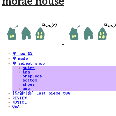
morae house
✻ new 5%
✻ made
✻ select shop
outer
top
onepiece
bottom
shoes
acc
[당일배송] Last piece 50%
REVIEW
NOTICE
Q&A