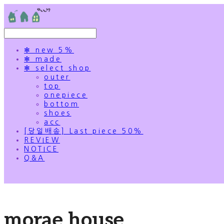
✻ new 5%
✻ made
✻ select shop
outer
top
onepiece
bottom
shoes
acc
[당일배송] Last piece 50%
REVIEW
NOTICE
Q&A
morae house