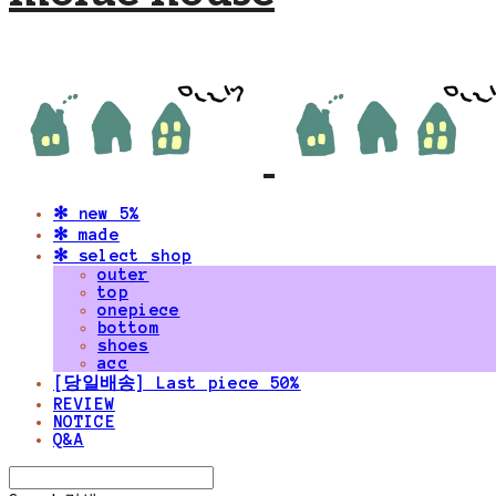
✻ new 5%
✻ made
✻ select shop
outer
top
onepiece
bottom
shoes
acc
[당일배송] Last piece 50%
REVIEW
NOTICE
Q&A