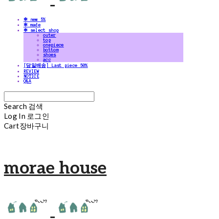
✻ new 5%
✻ made
✻ select shop
outer
top
onepiece
bottom
shoes
acc
[당일배송] Last piece 50%
REVIEW
NOTICE
Q&A
Search
검색
Log In
로그인
Cart
장바구니
morae house