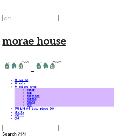
morae house
✻ new 5%
✻ made
✻ select shop
outer
top
onepiece
bottom
shoes
acc
[당일배송] Last piece 50%
REVIEW
NOTICE
Q&A
Search
검색