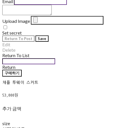
Email
Upload Image
Set secret
Return To Post
Save
Edit
Delete
Return To List
Return
구매하기
채플 투웨이 스커트
53,000원
추가 금액
size