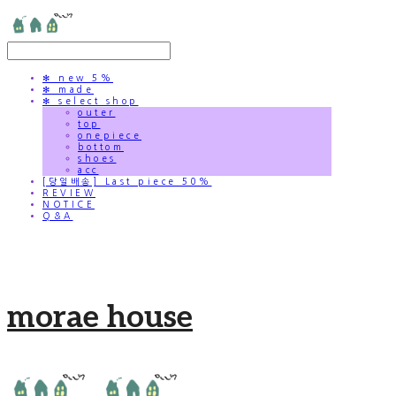
✻ new 5%
✻ made
✻ select shop
outer
top
onepiece
bottom
shoes
acc
[당일배송] Last piece 50%
REVIEW
NOTICE
Q&A
morae house