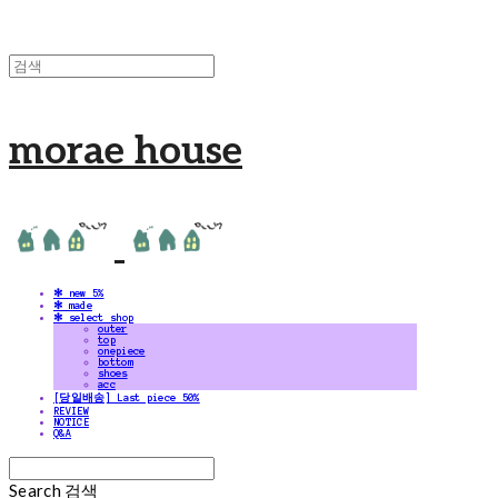
morae house
✻ new 5%
✻ made
✻ select shop
outer
top
onepiece
bottom
shoes
acc
[당일배송] Last piece 50%
REVIEW
NOTICE
Q&A
Search
검색