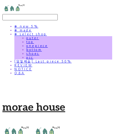
✻ new 5%
✻ made
✻ select shop
outer
top
onepiece
bottom
shoes
acc
[당일배송] Last piece 50%
REVIEW
NOTICE
Q&A
morae house