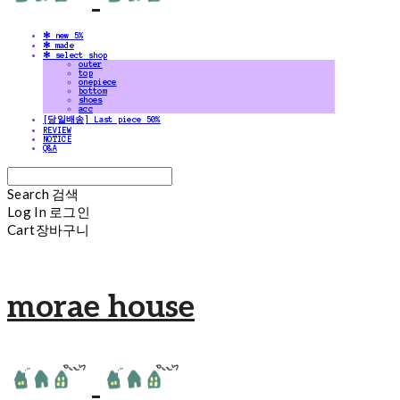
✻ new 5%
✻ made
✻ select shop
outer
top
onepiece
bottom
shoes
acc
[당일배송] Last piece 50%
REVIEW
NOTICE
Q&A
Search
검색
Log In
로그인
Cart
장바구니
morae house