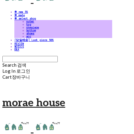
✻ new 5%
✻ made
✻ select shop
outer
top
onepiece
bottom
shoes
acc
[당일배송] Last piece 50%
REVIEW
NOTICE
Q&A
Search
검색
Log In
로그인
Cart
장바구니
morae house