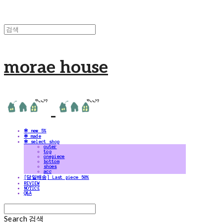
morae house
✻ new 5%
✻ made
✻ select shop
outer
top
onepiece
bottom
shoes
acc
[당일배송] Last piece 50%
REVIEW
NOTICE
Q&A
Search
검색