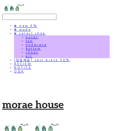
✻ new 5%
✻ made
✻ select shop
outer
top
onepiece
bottom
shoes
acc
[당일배송] Last piece 50%
REVIEW
NOTICE
Q&A
morae house