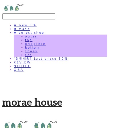
✻ new 5%
✻ made
✻ select shop
outer
top
onepiece
bottom
shoes
acc
[당일배송] Last piece 50%
REVIEW
NOTICE
Q&A
morae house