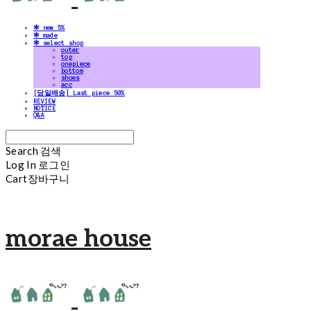
✻ new 5%
✻ made
✻ select shop
outer
top
onepiece
bottom
shoes
acc
[당일배송] Last piece 50%
REVIEW
NOTICE
Q&A
Search
검색
Log In
로그인
Cart
장바구니
morae house