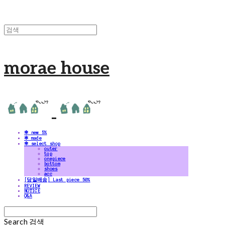
morae house
✻ new 5%
✻ made
✻ select shop
outer
top
onepiece
bottom
shoes
acc
[당일배송] Last piece 50%
REVIEW
NOTICE
Q&A
Search
검색