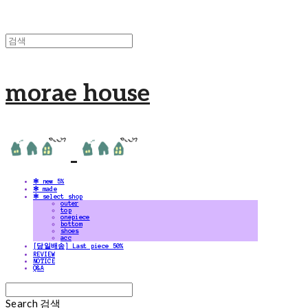
morae house
✻ new 5%
✻ made
✻ select shop
outer
top
onepiece
bottom
shoes
acc
[당일배송] Last piece 50%
REVIEW
NOTICE
Q&A
Search
검색