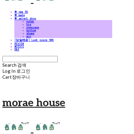
✻ new 5%
✻ made
✻ select shop
outer
top
onepiece
bottom
shoes
acc
[당일배송] Last piece 50%
REVIEW
NOTICE
Q&A
Search
검색
Log In
로그인
Cart
장바구니
morae house