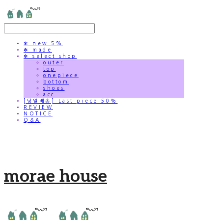
✻ new 5%
✻ made
✻ select shop
outer
top
onepiece
bottom
shoes
acc
[당일배송] Last piece 50%
REVIEW
NOTICE
Q&A
morae house