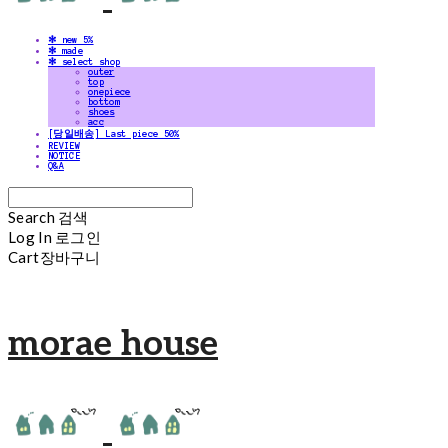
✻ new 5%
✻ made
✻ select shop
outer
top
onepiece
bottom
shoes
acc
[당일배송] Last piece 50%
REVIEW
NOTICE
Q&A
Search
검색
Log In
로그인
Cart
장바구니
morae house