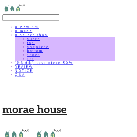
✻ new 5%
✻ made
✻ select shop
outer
top
onepiece
bottom
shoes
acc
[당일배송] Last piece 50%
REVIEW
NOTICE
Q&A
morae house