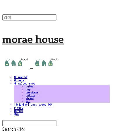
morae house
✻ new 5%
✻ made
✻ select shop
outer
top
onepiece
bottom
shoes
acc
[당일배송] Last piece 50%
REVIEW
NOTICE
Q&A
Search
검색