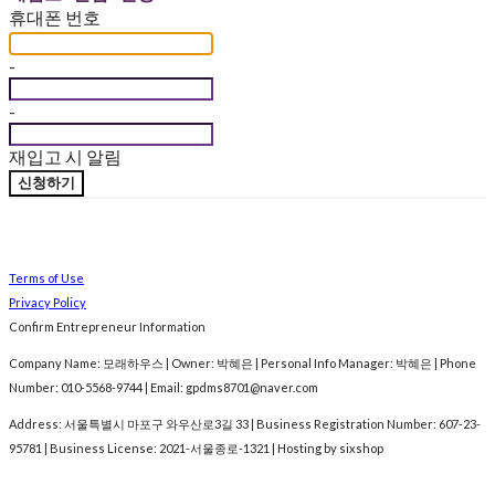
휴대폰 번호
-
-
재입고 시 알림
신청하기
Terms of Use
Privacy Policy
Confirm Entrepreneur Information
Company Name: 모래하우스 | Owner: 박혜은 | Personal Info Manager: 박혜은 | Phone
Number: 010-5568-9744 | Email: gpdms8701@naver.com
Address: 서울특별시 마포구 와우산로3길 33 | Business Registration Number:
607-23-
95781
| Business License:
2021-서울종로-1321
| Hosting by sixshop