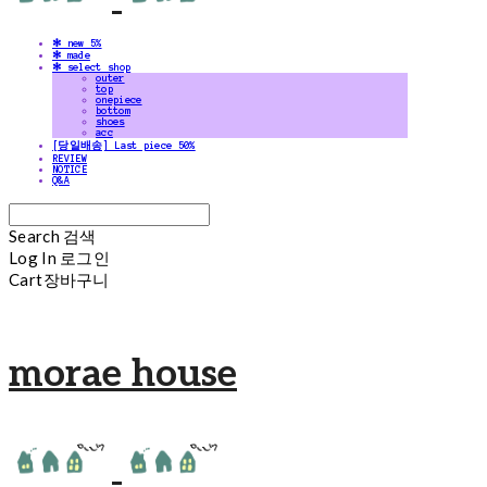
✻ new 5%
✻ made
✻ select shop
outer
top
onepiece
bottom
shoes
acc
[당일배송] Last piece 50%
REVIEW
NOTICE
Q&A
Search
검색
Log In
로그인
Cart
장바구니
morae house