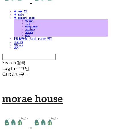
✻ new 5%
✻ made
✻ select shop
outer
top
onepiece
bottom
shoes
acc
[당일배송] Last piece 50%
REVIEW
NOTICE
Q&A
Search
검색
Log In
로그인
Cart
장바구니
morae house