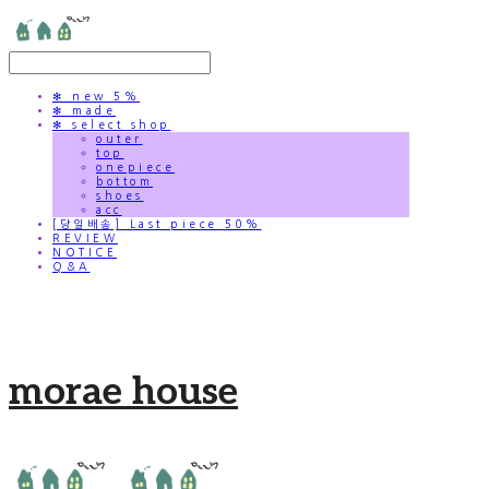
✻ new 5%
✻ made
✻ select shop
outer
top
onepiece
bottom
shoes
acc
[당일배송] Last piece 50%
REVIEW
NOTICE
Q&A
morae house