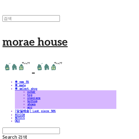
morae house
✻ new 5%
✻ made
✻ select shop
outer
top
onepiece
bottom
shoes
acc
[당일배송] Last piece 50%
REVIEW
NOTICE
Q&A
Search
검색