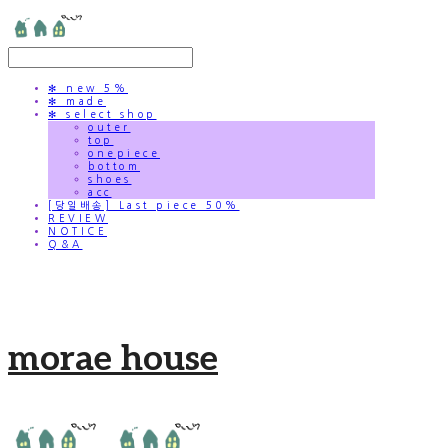
✻ new 5%
✻ made
✻ select shop
outer
top
onepiece
bottom
shoes
acc
[당일배송] Last piece 50%
REVIEW
NOTICE
Q&A
morae house