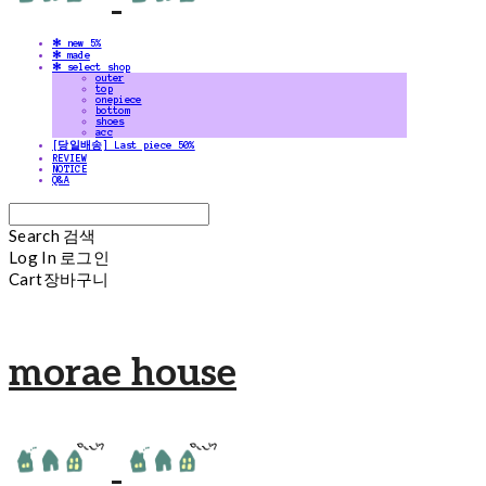
✻ new 5%
✻ made
✻ select shop
outer
top
onepiece
bottom
shoes
acc
[당일배송] Last piece 50%
REVIEW
NOTICE
Q&A
Search
검색
Log In
로그인
Cart
장바구니
morae house