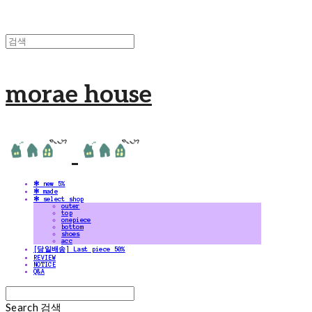
morae house
✻ new 5%
✻ made
✻ select shop
outer
top
onepiece
bottom
shoes
acc
[당일배송] Last piece 50%
REVIEW
NOTICE
Q&A
Search
검색