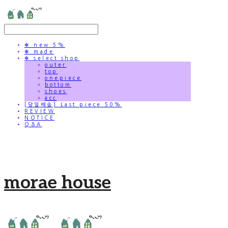
✻ new 5%
✻ made
✻ select shop
outer
top
onepiece
bottom
shoes
acc
[당일배송] Last piece 50%
REVIEW
NOTICE
Q&A
morae house