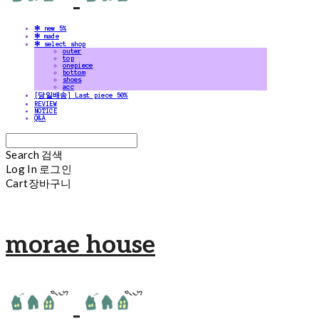
✻ new 5%
✻ made
✻ select shop
outer
top
onepiece
bottom
shoes
acc
[당일배송] Last piece 50%
REVIEW
NOTICE
Q&A
Search
검색
Log In
로그인
Cart
장바구니
morae house