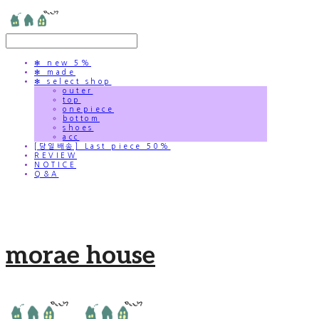
✻ new 5%
✻ made
✻ select shop
outer
top
onepiece
bottom
shoes
acc
[당일배송] Last piece 50%
REVIEW
NOTICE
Q&A
morae house