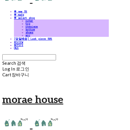
✻ new 5%
✻ made
✻ select shop
outer
top
onepiece
bottom
shoes
acc
[당일배송] Last piece 50%
REVIEW
NOTICE
Q&A
Search
검색
Log In
로그인
Cart
장바구니
morae house