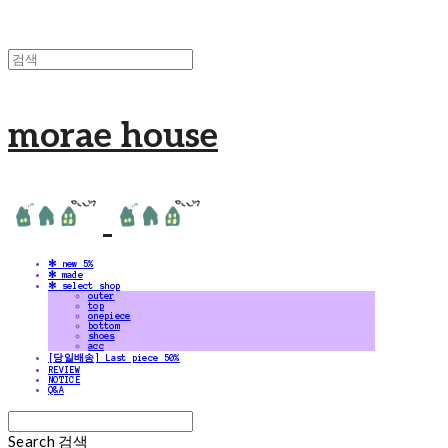
morae house
✻ new 5%
✻ made
✻ select shop
outer
top
onepiece
bottom
shoes
acc
[당일배송] Last piece 50%
REVIEW
NOTICE
Q&A
Search
검색