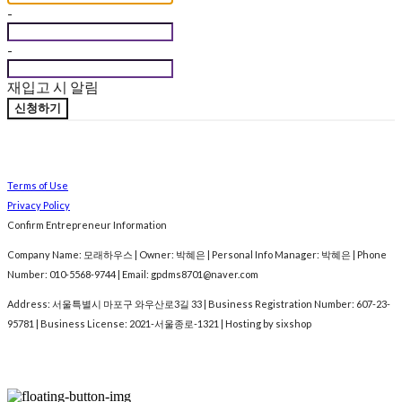
-
-
재입고 시 알림
신청하기
Terms of Use
Privacy Policy
Confirm Entrepreneur Information
Company Name: 모래하우스 | Owner: 박혜은 | Personal Info Manager: 박혜은 | Phone
Number: 010-5568-9744 | Email: gpdms8701@naver.com
Address: 서울특별시 마포구 와우산로3길 33 | Business Registration Number:
607-23-
95781
| Business License:
2021-서울종로-1321
| Hosting by sixshop