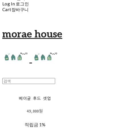
Log In
로그인
Cart
장바구니
morae house
베이글 후드 셋업
49,000원
적립금
1%