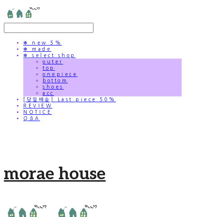
✻ new 5%
✻ made
✻ select shop
outer
top
onepiece
bottom
shoes
acc
[당일배송] Last piece 50%
REVIEW
NOTICE
Q&A
morae house