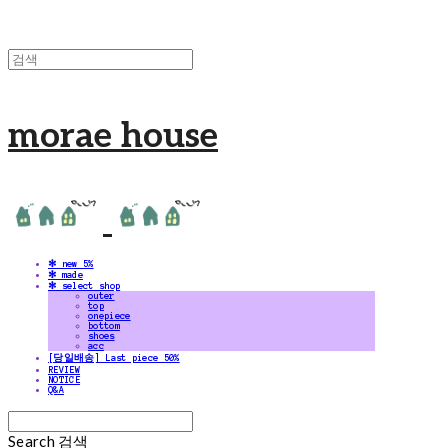
morae house
✻ new 5%
✻ made
✻ select shop
outer
top
onepiece
bottom
shoes
acc
[당일배송] Last piece 50%
REVIEW
NOTICE
Q&A
Search
검색