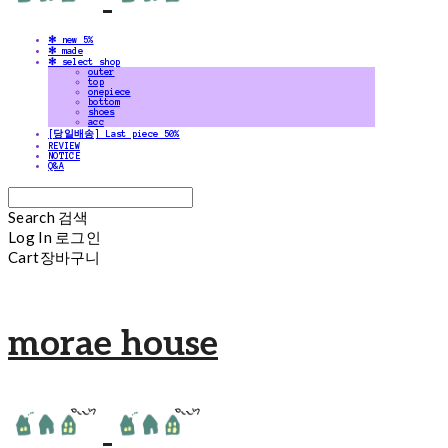
✻ new 5%
✻ made
✻ select shop
outer
top
onepiece
bottom
shoes
acc
[당일배송] Last piece 50%
REVIEW
NOTICE
Q&A
Search
검색
Log In
로그인
Cart
장바구니
morae house